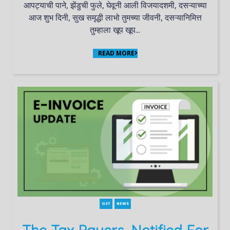
आपट्याची पाने, झेंडुची फुले, घेवूनी आली विजयादशमी, दसऱ्याच्या
आज शुभ दिनी, सुख समृद्धी लाभो तुमच्या जीवनी, दसऱ्यानिमित्त
तुम्हाला खूप खूप...
READ MORE
GST
NEWS