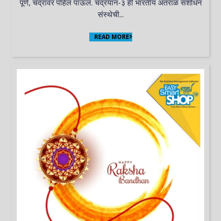
पूर्ण, चंद्रावर पहिलं पाऊल. चंद्रयान-३ ही भारतीय अंतराळ संशोधन
संस्थेची...
READ MORE