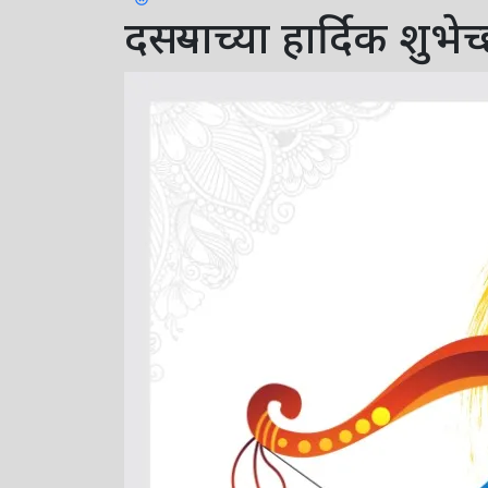
MENU
दसऱ्याच्या हार्दिक शु