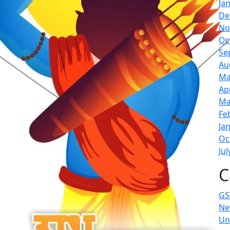
Ja
De
No
Oc
Se
Au
Ma
Ap
Ma
Fe
Ja
Oc
Jul
C
GS
Ne
Un