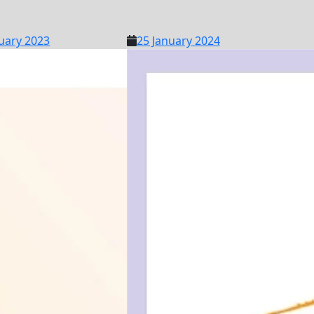
17
25
uary 2023
25 January 2024
February
January
2023
2024