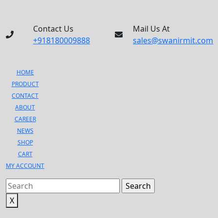
Contact Us
Mail Us At
+918180009888
+918180009888
sales@swanirmit.com
sales@swanirmit.com
HOME
PRODUCT
CONTACT
ABOUT
CAREER
NEWS
SHOP
CART
MY ACCOUNT
Search
for:
X