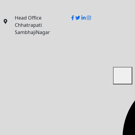
Facebook
Twitter
Linkedin
Instagram
Head Office
Chhatrapati
SambhajiNagar