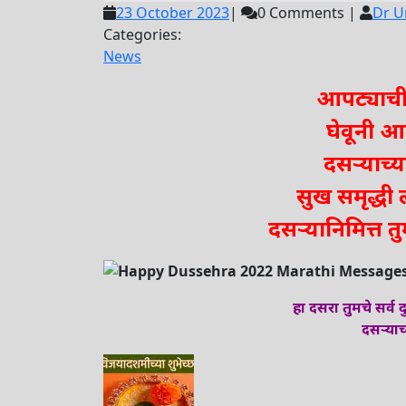
23
23 October 2023
|
0 Comments
|
Dr U
October
Categories:
2023
News
आपट्याची
घेवूनी 
दसऱ्याच्
सुख समृद्धी 
दसऱ्यानिमित्त तु
हा दसरा तुमचे सर्व
दसऱ्याच्