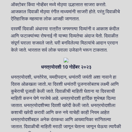
ऑक्टोबर किंवा नोव्हेंबर मध्ये मोठ्या उल्हासात साजरा करतो.
आजकाल दिवाळी मोठ्या रंगीत माध्यमांनी साजरी होते. परंतु दिवाळीचे
ऐतिहासिक महत्वास लोक आजही जाणतात.
दरवर्षी दिवाळी अंधारया रात्रीत जगमगत्या दिव्यांनी व आकाश कंदील
आणि फटाक्यांच्या रोषनाई नी याच्या दिव्यतेचा अंदाज येतो. दिवाळीत
संपूर्ण घराला सजवले जाते. घरी बनविलेल्या मिठायांचे आदान प्रदान
केले जाते. भारतात सर्व लोक घराला उजेडाने भरून टाकतात.
धनत्रयोदशी 10 नोहेंबर २०२३
धनत्रयोदशी, धनतेरेस, यमदीपदान, धन्वंतरी जयंती अशा नावाने हा
दिवस ओळखला जातो..या दिवशी धन्वंतरी पूजनासोबतच लक्ष्मी आणि
कुबेराची पूजाही केली जाते. दिवाळीची माहिती घेताना या दिवसाची
माहिती करुन घेणे गरजेचे आहे. धनत्रयोदशी हार्दिक शुभेच्छा दिल्या
जातात. धनत्रयोदशीच्या दिवशी खरेदी केली जाते. धनत्रयोदशीला
कशाची खरेदी करावी आणि करु नये याचेही काही नियम आहेत
धनत्रयोदशीबद्दल अनेक दंतकथा आणि आख्यायिका सांगितल्या
जातात. दिवाळीची माहिती मराठी जाणून घेताना जाणून घेऊया त्यापैकी