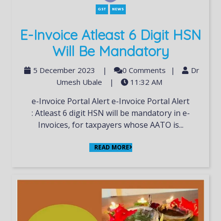
GST
NEWS
E-Invoice Atleast 6 Digit HSN
Will Be Mandatory
5 December 2023
|
0 Comments
|
Dr
Umesh Ubale
|
11:32 AM
e-Invoice Portal Alert e-Invoice Portal Alert
: Atleast 6 digit HSN will be mandatory in e-
Invoices, for taxpayers whose AATO is...
READ MORE