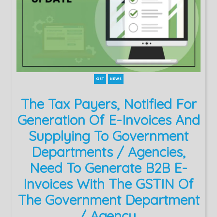
GST
NEWS
The Tax Payers, Notified For
Generation Of E-Invoices And
Supplying To Government
Departments / Agencies,
Need To Generate B2B E-
Invoices With The GSTIN Of
The Government Department
/ Agency.