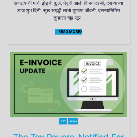
आपट्याची पाने, झेंडुची फुले, घेवूनी आली विजयादशमी, दसऱ्याच्या
आज शुभ दिनी, सुख समृद्धी लाभो तुमच्या जीवनी, दसऱ्यानिमित्त
तुम्हाला खूप खूप...
READ MORE
GST
NEWS