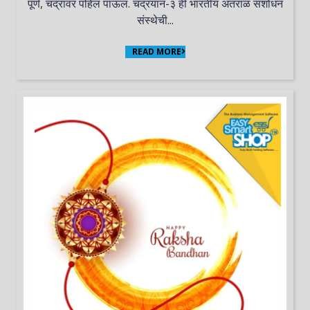
पूर्ण, चंद्रावर पहिलं पाऊल. चंद्रयान-३ ही भारतीय अंतराळ संशोधन
संस्थेची...
READ MORE