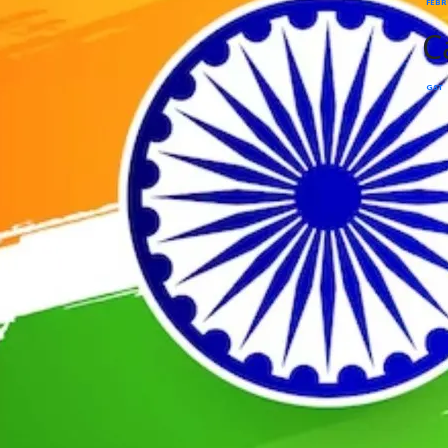
FEBR
C
GST