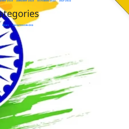
UARY 2023
JANUARY 2023
OCTOBER 2022
JULY 2022
ategories
NEWS
UNCATEGORIZED