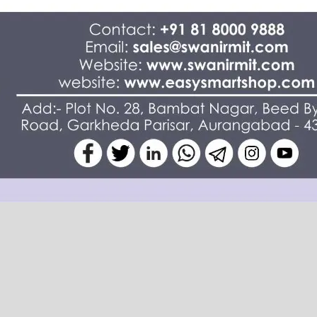
py
ublic