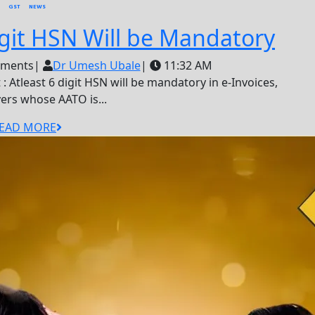
GST
NEWS
e-
Digit HSN Will be Mandatory
Inv
Dr
ments
|
Dr Umesh Ubale
|
11:32 AM
Umesh
Atl
Ubale
ers whose AATO is...
6
READ
EAD MORE
Digi
MORE
HS
Will
be
Man