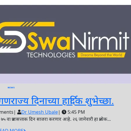
NEWS
Hap
ज्य दिनाच्या हार्दिक शुभेच्छा.
Rep
Dr
ments
|
Dr Umesh Ubale
|
5:45 PM
Umesh
ा प्रजासत्ताक दिन साजरा करणार आहे. २६ जानेवारी हा प्रत्येक...
Day
Ubale
READ
EAD MORE