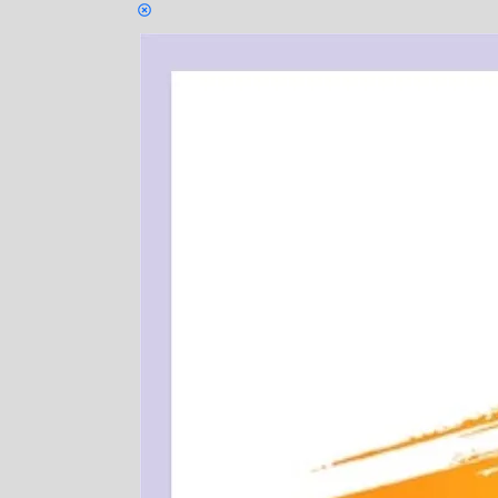
for:
CLOSE
MENU