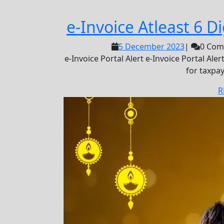
e-Invoice Atleast 6 
5
5 December 2023
|
0 Com
December
e-Invoice Portal Alert e-Invoice Portal Alert : Atleast 6 digit HSN will be mandatory in e-Invoices,
2023
for taxpay
R