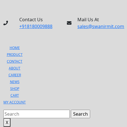
Contact Us
Mail Us At
+918180009888
+918180009888
sales@swanirmit.com
sales@swanirmit.com
HOME
PRODUCT
CONTACT
ABOUT
CAREER
NEWS
SHOP
CART
MY ACCOUNT
Search
for:
X