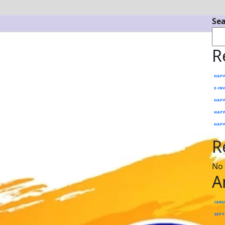
Se
R
HAPPY 
E-IN
HAPPY D
HAPPY D
HAPPY D
R
No
A
JANU
SEPT