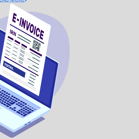
गणर
MORE
दिना
हार्द
शुभेच