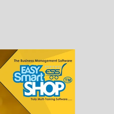
oice
east
t
N
datory