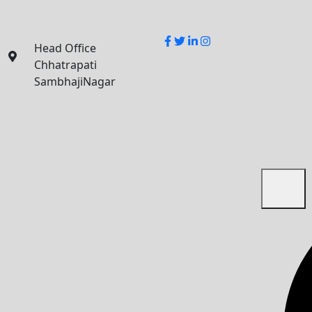
Facebook
Twitter
Linkedin
Instagram
Head Office
Chhatrapati
SambhajiNagar