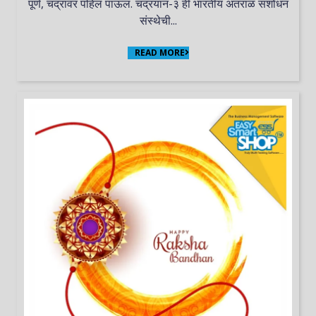
पूर्ण, चंद्रावर पहिलं पाऊल. चंद्रयान-३ ही भारतीय अंतराळ संशोधन
संस्थेची...
READ MORE