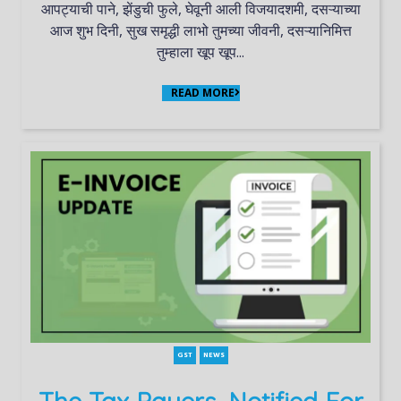
आपट्याची पाने, झेंडुची फुले, घेवूनी आली विजयादशमी, दसऱ्याच्या
आज शुभ दिनी, सुख समृद्धी लाभो तुमच्या जीवनी, दसऱ्यानिमित्त
तुम्हाला खूप खूप...
READ MORE
GST
NEWS