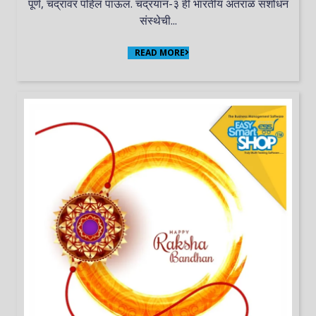
पूर्ण, चंद्रावर पहिलं पाऊल. चंद्रयान-३ ही भारतीय अंतराळ संशोधन
संस्थेची...
READ MORE