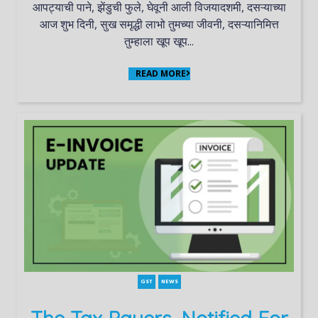
आपट्याची पाने, झेंडुची फुले, घेवूनी आली विजयादशमी, दसऱ्याच्या
आज शुभ दिनी, सुख समृद्धी लाभो तुमच्या जीवनी, दसऱ्यानिमित्त
तुम्हाला खूप खूप...
READ MORE
GST
NEWS