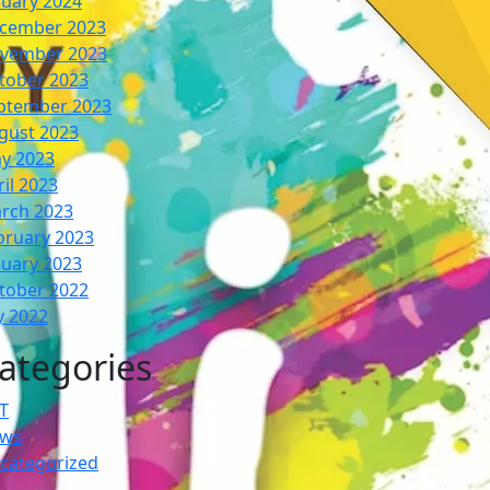
nuary 2024
cember 2023
vember 2023
tober 2023
ptember 2023
gust 2023
y 2023
ril 2023
rch 2023
bruary 2023
nuary 2023
tober 2022
y 2022
ategories
T
ws
categorized