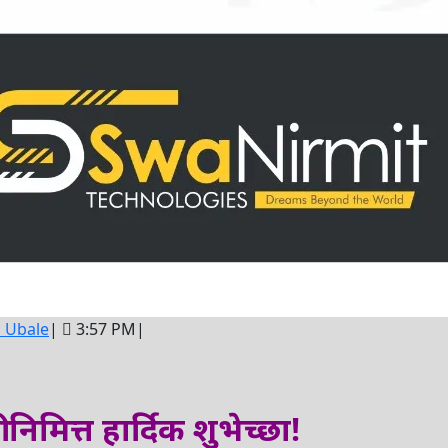
Dr
 Ubale
|
3:57 PM
|
Umesh
Ubale
 निमित्त हार्दिक शुभेच्छा!