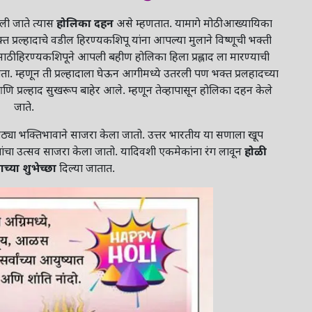
वली जाते त्यास
होलिका दहन
असे म्हणतात. यामागे मोठी आख्यायिका
त प्रल्हादाचे वडील हिरण्यकशिपू यांना आपल्या मुलाने विष्णूची भक्ती
ठी हिरण्यकशिपूने आपली बहीण होलिका हिला प्रह्लाद ला मारण्याची
 म्हणून ती प्रल्हादाला घेऊन आगीमध्ये उतरली पण भक्त प्रलहादच्या
्रल्हाद सुखरूप बाहेर आले. म्हणून तेव्हापासून होलिका दहन केले
जाते.
ोठ्या भक्तिभावाने साजरा केला जातो. उत्तर भारतीय या सणाला खूप
गांचा उत्सव साजरा केला जातो. यादिवशी एकमेकांना रंग लावून
होळी
्या शुभेच्छा
दिल्या जातात.