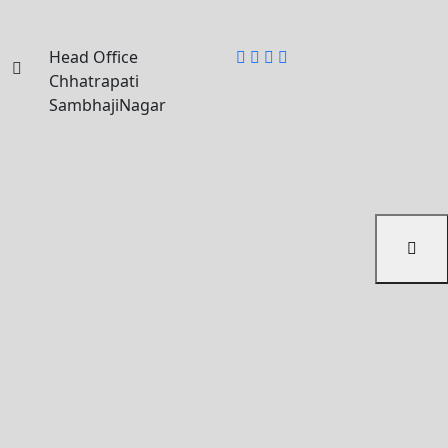
Facebook
Twitter
Linkedin
Instagram
Head Office
Chhatrapati
SambhajiNagar