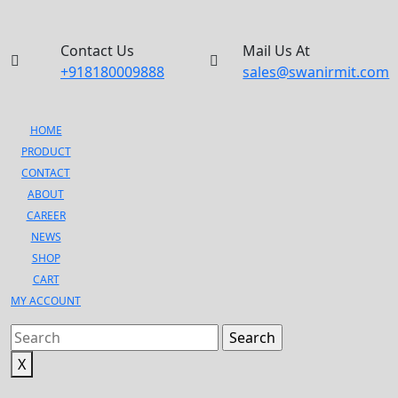
Contact Us
Mail Us At
+918180009888
+918180009888
sales@swanirmit.com
sales@swanirmit.com
HOME
PRODUCT
CONTACT
ABOUT
CAREER
NEWS
SHOP
CART
MY ACCOUNT
Search
for:
X