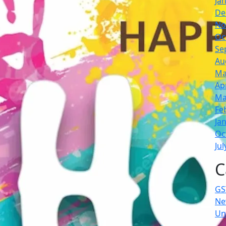
Ja
De
No
Oc
Se
Au
Ma
Ap
Ma
Fe
Ja
Oc
Jul
C
GS
Ne
Un