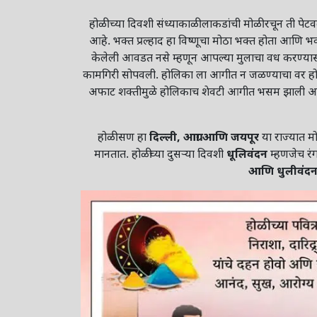
होळी च्या दिवशी संध्याकाळी लाकडांची मोळी रचून ती पेट
आहे. भक्त प्रल्हाद हा विष्णूचा मोठा भक्त होता आणि भक्
केलेली आवडत नसे म्हणून आपल्या मुलाचा वध करण्यासा
कामगिरी सोपवली. होलिका ला आगीत न जळण्याचा वर होता.
अफाट शक्तीमुळे होलिकाच शेवटी आगीत भसम झाली आणि प
होळी सण हा
दिल्ली, आग्रा आणि जयपूर
या राज्यात म
मानतात. होळीच्या दुसऱ्या दिवशी
धूलिवंदन
म्हणजेच रं
आणि धुलीवंदनाच