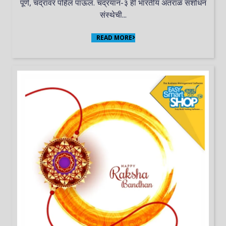
पूर्ण, चंद्रावर पहिलं पाऊल. चंद्रयान-३ ही भारतीय अंतराळ संशोधन
संस्थेची...
READ MORE