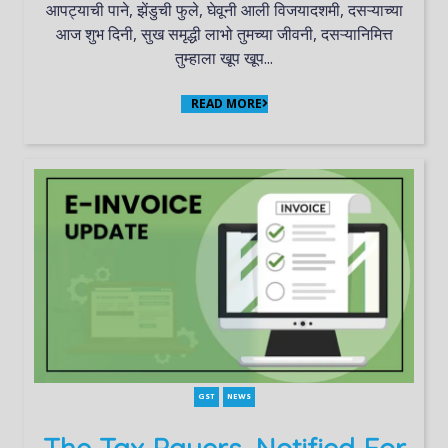
आपट्याची पाने, झेंडुची फुले, घेवूनी आली विजयादशमी, दसऱ्याच्या
आज शुभ दिनी, सुख समृद्धी लाभो तुमच्या जीवनी, दसऱ्यानिमित्त
तुम्हाला खूप खूप...
READ MORE
GST
NEWS